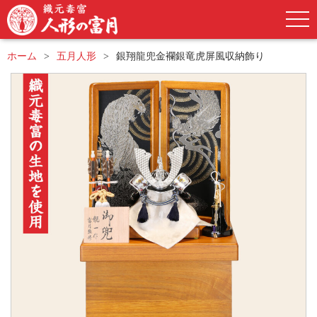
ホーム
五月人形
銀翔龍兜金襴銀竜虎屏風収納飾り