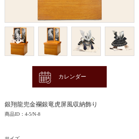
カレンダー
銀翔龍兜金襴銀竜虎屏風収納飾り
商品ID：4-5/N-8
サイズ